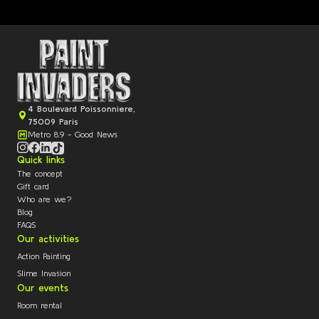
4 Boulevard Poissonniere,
75009 Paris
Metro 8.9 - Good News
Quick links
The concept
Gift card
Who are we?
Blog
FAQS
Our activities
Action Painting
Slime Invasion
Our events
Room rental