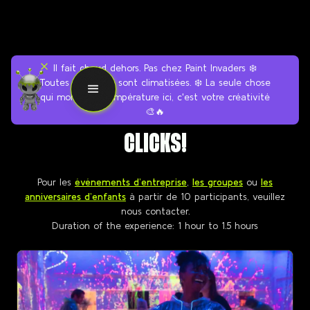
Il fait chaud dehors. Pas chez Paint Invaders ❄️
Toutes nos salles sont climatisées. ❄️ La seule chose
qui monte en température ici, c'est votre créativité
BOOK YOUR ACTIVITY IN 2
🎨🔥
CLICKS!
Pour les
événements d’entreprise
,
les groupes
ou
les
anniversaires d’enfants
à partir de 10 participants, veuillez
nous contacter.
Duration of the experience: 1 hour to 1.5 hours