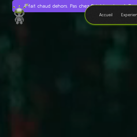
Il fait chaud dehors. Pas chez Paint Invaders ❄️ To
Accueil
Experie