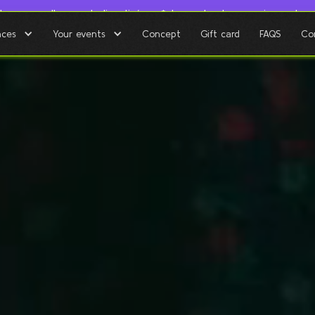
utes nos salles sont climatisées. ❄️ La seule chose qui monte e
nces
Your events
Concept
Gift card
FAQS
Co