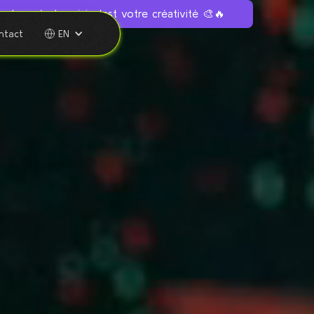
n température ici, c'est votre créativité 🎨🔥
ntact
EN